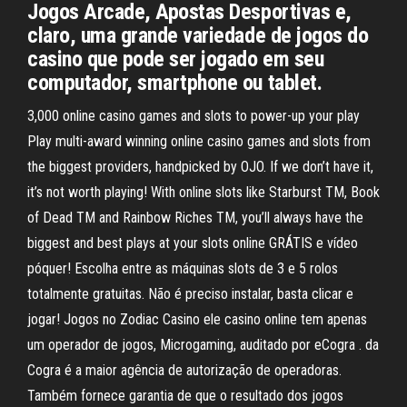
Jogos Arcade, Apostas Desportivas e,
claro, uma grande variedade de jogos do
casino que pode ser jogado em seu
computador, smartphone ou tablet.
3,000 online casino games and slots to power-up your play
Play multi-award winning online casino games and slots from
the biggest providers, handpicked by OJO. If we don’t have it,
it’s not worth playing! With online slots like Starburst TM, Book
of Dead TM and Rainbow Riches TM, you’ll always have the
biggest and best plays at your slots online GRÁTIS e vídeo
póquer! Escolha entre as máquinas slots de 3 e 5 rolos
totalmente gratuitas. Não é preciso instalar, basta clicar e
jogar! Jogos no Zodiac Casino ele casino online tem apenas
um operador de jogos, Microgaming, auditado por eCogra . da
Cogra é a maior agência de autorização de operadoras.
Também fornece garantia de que o resultado dos jogos