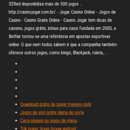
32Red disponibiliza mais de 500 jogos …
http://casinojogar.com.br/ - Jogar Casino Online - Jogos de
Casino - Casino Gratis Online - Casino Jogar tem dicas de
cassino, jogos grátis, bônus para cassi Fundada em 2000, a
Betfair tornou-se uma referência em apostas esportivas
online. O que nem todos sabem é que a companhia também
oferece outros jogos, como bingo, Blackjack, roleta, …
Download grátis de poker mavens gold
Jogos de slot grátis dama de sorte
Caça-níqueis ou jogos de mesa
Trik poker texas boyaa android