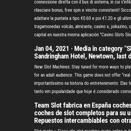
connessione diretta con il bus di sistema, in cui s'inf
rilasciare bonus, free spin e vincite consistenti! Sicc
adattare la puntata a tipo €0.60 e poi €1.20 e gli u
tragamonedas volcán, almirante, casino x, joikazino, 
capital en nuestra misma aplicación "Casino Slots Sl
Jan 04, 2021 · Media in category "Sl
Sandringham Hotel, Newtown, last d
New Slot Machines: Stay tuned for more ways to play
for an adult audience. This game does not offer “re
importantíssimo na historia do entretenimento. Elas
tanto em popularidade que hoje é considerado como 
Team Slot fabrica en España coches 
coches de slot completos para su us
Repuestos intercambiables con otras