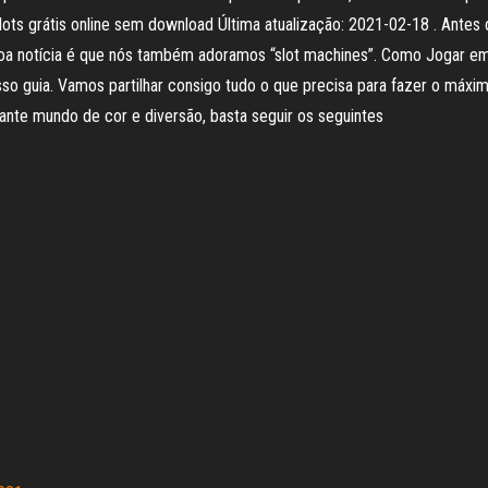
lots grátis online sem download Última atualização: 2021-02-18 . Antes
A boa notícia é que nós também adoramos “slot machines”. Como Jogar e
sso guia. Vamos partilhar consigo tudo o que precisa para fazer o máxi
nante mundo de cor e diversão, basta seguir os seguintes