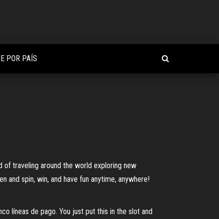
E POR PAÍS
 traveling around the world exploring new
pen and spin, win, and have fun anytime, anywhere!
o líneas de pago. You just put this in the slot and