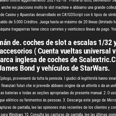
 Italiano Ultimo aggiornamento: 2021-02-18 . Prima di tutto, benvenuto! S
he anche noi piacciono molto le slot machine e abbiamo una grande collez
e Casino y Apuestas desarrollado en C#/GDScript con 6 tipos de símbol
un saldo de 5.000 Créditos. Juega hasta un máximo de 20 líneas (limitado h
quina tragaperras tiene cinco carretes y veinticinco líneas de pago. You j
mán de. coches de slot a escalas 1/32 
 accesorios ( Cuenta vueltas universal 
Marca inglesa de coches de Scalextric.C
James Bond y vehículos de StarWars.
ilogo, provenienti da tutta la penisola. I giudici di legittimità hanno in
i finanziari futuri che si prevede abbiano origine da un attività o da un uni
de, as baterias e todas as seções apropriadas do presente manual. 2. O
oque elétrico ou ferimentos às pessoas. 3. Descarga este juego de Mic
ras de pantalla, lee las opiniones más recientes de los clientes y com
ara Windows 10. Consulta las capturas de pantalla, lee las últimas opin