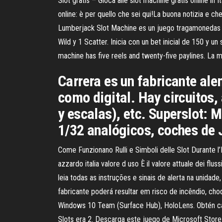
Slot gratis – Gioca alle slot machine gratis online in
online: è per quello che sei qui!La buona notizia e c
Lumberjack Slot Machine es un juego tragamonedas d
Wild y 1 Scatter. Inicia con un bet inicial de 150 y 
machine has five reels and twenty-five paylines. La má
Carrera es un fabricante ale
como digital. Hay circuitos,
y escalas), etc. Superslot: 
1/32 analógicos, coches de 
Come Funzionano Rulli e Simboli delle Slot Durante l’Ep
azzardo italia valore d uso È il valore attuale dei fluss
leia todas as instruções e sinais de alerta na unida
fabricante poderá resultar em risco de incêndio, ch
Windows 10 Team (Surface Hub), HoloLens. Obtén captu
Slots era 2. Descarga este juego de Microsoft Store p