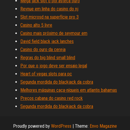
Mega jack slot o pol asteca ouro
Revnue em linha do casino do nj
Slot microsd na superfície pro 3
Casino alto 5 livre
Casino mais próximo de seymour em
David field black jack lanches
Casino do ouro da cereja
Regras do big blind small blind
Por que o jogo deve ser ensaio legal
Heart of vegas slots para pc
Segunda mordida do blackjack da cobra
Melhores máquinas caça-níqueis em atlantis bahamas
Preços cabana do casino red rock
Segunda mordida do blackjack da cobra
Proudly powered by
WordPress
|
Theme:
Envo Magazine