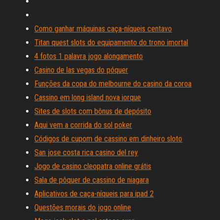
Como ganhar máquinas caça-níqueis centavo
Titan quest slots do equipamento do trono imortal
4 fotos 1 palavra jogo alongamento
Casino de las vegas do póquer
Funções da copa do melbourne do casino da coroa
Cassino em long island nova iorque
Sites de slots com bônus de depósito
Aqui vem a corrida do sol poker
Códigos de cupom de cassino em dinheiro sloto
San jose costa rica casino del rey
Jogo de casino cleopatra online grátis
Sala de pôquer de cassino de niagara
Aplicativos de caça-níqueis para ipad 2
Questões morais do jogo online