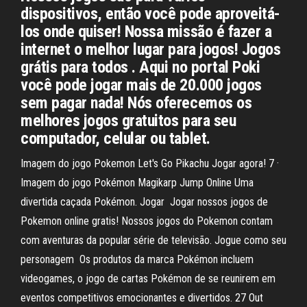
dispositivos, então você pode aproveitá-
los onde quiser! Nossa missão é fazer a
internet o melhor lugar para jogos! Jogos
grátis para todos . Aqui no portal Poki
você pode jogar mais de 20.000 jogos
sem pagar nada! Nós oferecemos os
melhores jogos gratuitos para seu
computador, celular ou tablet.
Imagem do jogo Pokemon Let's Go Pikachu Jogar agora! 7 ·
Imagem do jogo Pokémon Magikarp Jump Online Uma
divertida caçada Pokémon. Jogar Jogar nossos jogos de
Pokemon online gratis! Nossos jogos do Pokemon contam
com aventuras da popular série de televisão. Jogue como seu
personagem Os produtos da marca Pokémon incluem
videogames, o jogo de cartas Pokémon de se reunirem em
eventos competitivos emocionantes e divertidos. 27 Out