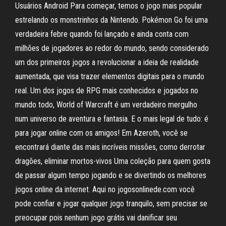
Usuários Android Para começar, temos o jogo mais popular
estrelando os monstrinhos da Nintendo. Pokémon Go foi uma
verdadeira febre quando foi lançado e ainda conta com
milhões de jogadores ao redor do mundo, sendo considerado
um dos primeiros jogos a revolucionar a ideia de realidade
aumentada, que visa trazer elementos digitais para o mundo
real. Um dos jogos de RPG mais conhecidos e jogados no
mundo todo, World of Warcraft é um verdadeiro mergulho
num universo de aventura e fantasia. E o mais legal de tudo: é
para jogar online com os amigos! Em Azeroth, você se
encontrará diante das mais incríveis missões, como derrotar
dragões, eliminar mortos-vivos Uma coleção para quem gosta
de passar algum tempo jogando e se divertindo os melhores
jogos online da internet. Aqui no jogosonlinede.com você
pode confiar e jogar qualquer jogo tranquilo, sem precisar se
preocupar pois nenhum jogo grátis vai danificar seu