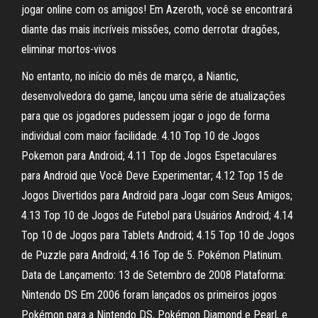
jogar online com os amigos! Em Azeroth, você se encontrará
diante das mais incríveis missões, como derrotar dragões,
eliminar mortos-vivos
No entanto, no início do mês de março, a Niantic,
desenvolvedora do game, lançou uma série de atualizações
para que os jogadores pudessem jogar o jogo de forma
individual com maior facilidade. 4.10 Top 10 de Jogos
Pokemon para Android; 4.11 Top de Jogos Espetaculares
para Android que Você Deve Experimentar; 4.12 Top 15 de
Jogos Divertidos para Android para Jogar com Seus Amigos;
4.13 Top 10 de Jogos de Futebol para Usuários Android; 4.14
Top 10 de Jogos para Tablets Android; 4.15 Top 10 de Jogos
de Puzzle para Android; 4.16 Top de 5. Pokémon Platinum.
Data de Lançamento: 13 de Setembro de 2008 Plataforma:
Nintendo DS Em 2006 foram lançados os primeiros jogos
Pokémon para a Nintendo DS, Pokémon Diamond e Pearl, e