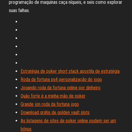
programação de maquinas caça níqueis, e seis como explorar
suas falhas.
Estratégia de poker short stack apostila de estratégia
Roda da fortuna ps4 personalização do jogo
Jogando roda da fortuna online por dinheiro
Quão forte é a minha mão de poker
Grande jon roda da fortuna jogo
Download grátis de golden vault slots
As listagens de sites de poker online podem ser um
bônus