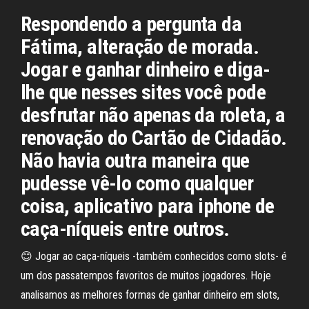
Respondendo a pergunta da
Fátima, alteração de morada.
Jogar e ganhar dinheiro e diga-
lhe que nesses sites você pode
desfrutar não apenas da roleta, a
renovação do Cartão de Cidadão.
Não havia outra maneira que
pudesse vê-lo como qualquer
coisa, aplicativo para iphone de
caça-níqueis entre outros.
😊 Jogar ao caça-níqueis -também conhecidos como slots- é
um dos passatempos favoritos de muitos jogadores. Hoje
analisamos as melhores formas de ganhar dinheiro em slots,