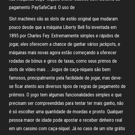
pagamento PaySafeCard. O uso de
Slot machines são as slots de estilo original que mudaram
pouco desde que a máquina Liberty Bell foi inventada em
1895 por Charles Fey. Extremamente simples e rápidos de
jogar, eles oferecem a chance de ganhar vários jackpots, e
máquinas mais novas agora estão começando a oferecer
rodadas de bônus e giros de taxas, como seus primos de
slots de vídeo mais … Jogos de caça-níqueis são bem
famosos, principalmente pela facilidade de jogar, mas deve-
se ficar atento aos diversos tipos de regras de pagamento de
prêmios. O jogo tem algumas funcionalidades simples e que
precisam ser compreendidas para tentar ter mais ganho, não
é só escolher uma quantidade de moedas e pronto. Qualquer
pessoa maior de idade pode apostar e receber dinheiro real
em um cassino com caça-níquel. Já no caso de um site grátis