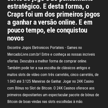
estratégico. E desta forma, o
Craps foi um dos primeiros jogos
a ganhar a versão online. E em
pouco tempo, ele conquistou
novos
Encontre Jogos Eletronicos Portateis - Games no
MercadoLivre.com.br! Entre e conheça as nossas incriveis
ofertas. Descubra a melhor forma de comprar online.
Também pode ter a sua escolha de clássicos antigos e
muitos slots de vídeo com três carretéis, cinco carretéis, de
1.043 até 3.125 Maneiras de Ganhar. Jogar no 24K Casino
com Bônus no Slot de Bitcoin. O 24K Casinos oferece aos
primeiros depositantes um espectacular pacote de bônus de
Bitcoin de boas-vindas nas slots escolhidas à mão.