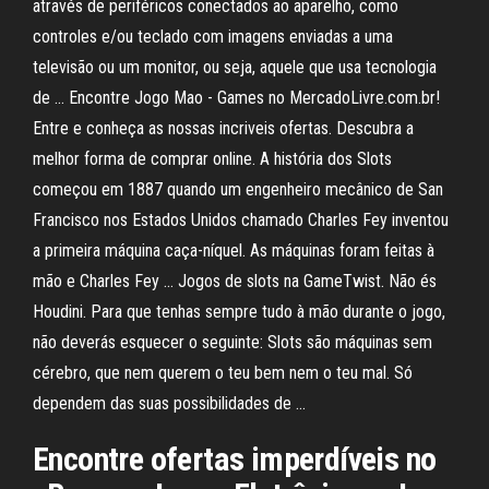
através de periféricos conectados ao aparelho, como
controles e/ou teclado com imagens enviadas a uma
televisão ou um monitor, ou seja, aquele que usa tecnologia
de … Encontre Jogo Mao - Games no MercadoLivre.com.br!
Entre e conheça as nossas incriveis ofertas. Descubra a
melhor forma de comprar online. A história dos Slots
começou em 1887 quando um engenheiro mecânico de San
Francisco nos Estados Unidos chamado Charles Fey inventou
a primeira máquina caça-níquel. As máquinas foram feitas à
mão e Charles Fey … Jogos de slots na GameTwist. Não és
Houdini. Para que tenhas sempre tudo à mão durante o jogo,
não deverás esquecer o seguinte: Slots são máquinas sem
cérebro, que nem querem o teu bem nem o teu mal. Só
dependem das suas possibilidades de …
Encontre ofertas imperdíveis no