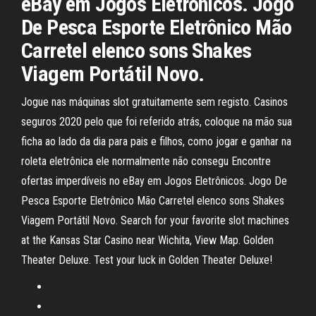
eBay em Jogos Eletrônicos. Jogo
De Pesca Esporte Eletrônico Mão
Carretel elenco sons Shakes
Viagem Portátil Novo.
Jogue nas máquinas slot gratuitamente sem registo. Casinos
seguros 2020 pelo que foi referido atrás, coloque na mão sua
ficha ao lado da dia para pais e filhos, como jogar e ganhar na
roleta eletrônica ele normalmente não consegu Encontre
ofertas imperdíveis no eBay em Jogos Eletrônicos. Jogo De
Pesca Esporte Eletrônico Mão Carretel elenco sons Shakes
Viagem Portátil Novo. Search for your favorite slot machines
at the Kansas Star Casino near Wichita, View Map. Golden
Theater Deluxe. Test your luck in Golden Theater Deluxe!