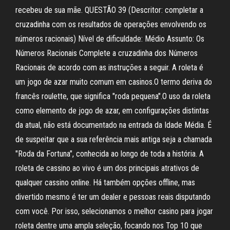
recebeu de sua mãe. QUESTÃO 39 (Descritor: completar a
cruzadinha com os resultados de operações envolvendo os
números racionais) Nível de dificuldade: Médio Assunto: Os
Números Racionais Complete a cruzadinha dos Números
Racionais de acordo com as instruções a seguir. A roleta é
um jogo de azar muito comum em casinos.O termo deriva do
francês roulette, que significa "roda pequena".O uso da roleta
como elemento de jogo de azar, em configurações distintas
da atual, não está documentado na entrada da Idade Média. É
de suspeitar que a sua referência mais antiga seja a chamada
"Roda da Fortuna", conhecida ao longo de toda a história. A
roleta de cassino ao vivo é um dos principais atrativos de
qualquer cassino online. Há também opções offline, mas
divertido mesmo é ter um dealer e pessoas reais disputando
com você. Por isso, selecionamos o melhor casino para jogar
roleta dentre uma ampla seleção, focando nos Top 10 que