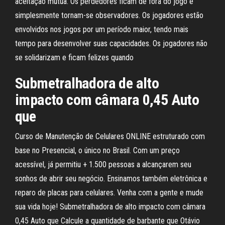
aceitação mútua. Os perdedores ficam de fora do jogo e
simplesmente tornam-se observadores. Os jogadores estão
envolvidos nos jogos por um período maior, tendo mais
tempo para desenvolver suas capacidades. Os jogadores não
se solidarizam e ficam felizes quando
Submetralhadora de alto
impacto com câmara 0,45 Auto
que
Curso de Manutenção de Celulares ONLINE estruturado com
base no Presencial, o único no Brasil. Com um preço
acessível, já permitiu + 1.500 pessoas a alcançarem seu
sonhos de abrir seu negócio. Ensinamos também eletrônica e
reparo de placas para celulares. Venha com a gente e mude
sua vida hoje! Submetralhadora de alto impacto com câmara
0,45 Auto que Calcule a quantidade de barbante que Otávio