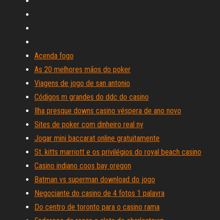
Acenda fogo
As 20 melhores mãos do poker
Viagens de jogo de san antonio
Códigos m grandes do ddc do casino
Ilha presque downs casino véspera de ano novo
Sites de poker com dinheiro real ny
Jogar mini baccarat online gratuitamente
St. kitts marriott e os privilégios do royal beach casino
Casino indiano coos bay oregon
Batman vs superman download do jogo
Negociante do casino de 4 fotos 1 palavra
Do centro de toronto para o casino rama