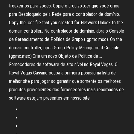
trouxemos para vocês. Copie o arquivo .cer que você criou
para Desbloqueio pela Rede para o controlador de domínio.
Copy the .cer file that you created for Network Unlock to the
domain controller.. No controlador de domínio, abra o Console
de Gerenciamento de Política de Grupo ( gpmc.msc). On the
domain controller, open Group Policy Management Console
(gpmc.msc).Crie um novo Objeto de Política de …
Fornecedores de software de alto nível no Royal Vegas. O
Royal Vegas Cassino ocupa a primeira posição na lista de
melhor site para jogar ao garantir que somente os melhores
produtos provenientes dos fornecedores mais renomados de
software estejam presentes em nosso site.