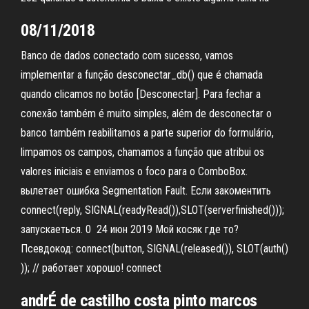
08/11/2018
Banco de dados conectado com sucesso, vamos
implementar a função desconectar_db() que é chamada
quando clicamos no botão [Desconectar]. Para fechar a
conexão também é muito simples, além de desconectar o
banco também reabilitamos a parte superior do formulário,
limpamos os campos, chamamos a função que atribui os
valores iniciais e enviamos o foco para o ComboBox.
вылетает ошибка Segmentation Fault. Если закоментить
connect(reply, SIGNAL(readyRead()),SLOT(serverfinished()));
запускаеться. 0 24 июн 2019 Мой косяк где то?
Псевдокод: connect(button, SIGNAL(released()), SLOT(auth()
)); // работает хорошо! connect
andrÉ de castilho costa pinto marcos