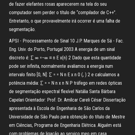
de fazer elefantes rosas aparecerem na tela do seu
computador sem perder o título de “compilador de C++”.
Entretanto, o que provavelmente irá ocorrer é uma falha de
segmentação.
APSI - Processamento de Sinal 10 J.P. Marques de Sá - Fac.
Eng. Univ. do Porto, Portugal 2003 A energia de um sinal
discreto é: ∑ ∞ =−∞ ≡ n E x(n) 2 Dado que esta quantidade
pode ser infinita, normalmente avaliamos a energia num
intervalo finito [0, N]: ∑ = = N n E x n 0 (, ) 2 e calculamos a
potência média: ∑ = = N n x n N P tráfego em redes ópticas
de segmentação espectral flexível Natália Santa Bárbara
Capelari Orientador: Prof. Dr. Amílcar Careli César Dissertação
apresentada à Escola de Engenharia de São Carlos da
Universidade de São Paulo para obtenção do título de Mestre
em Ciências, Programa de Engenharia Elétrica. Alguém está
com problemas de ligação ao serviço meo em casa