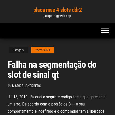
Skip
placa mae 4 slots ddr2
to
jackpotolgj.web.app
the
content
Category
Yoest54171
Falha na segmentação do
slot de sinal qt
By
MARK ZUCKERBERG
Jul 18, 2019 · Eu criei o seguinte código-fonte que apresenta
um erro. De acordo com o padrão de C++ o seu
comportamento é indefinido e o compilador tem a liberdade