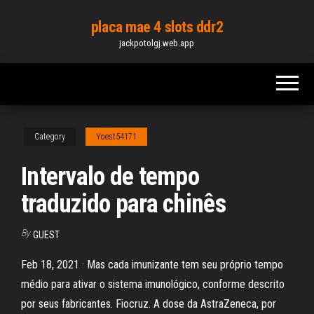
Skip
placa mae 4 slots ddr2
to
jackpotolgj.web.app
the
content
Category
Yoest54171
Intervalo de tempo
traduzido para chinês
By
GUEST
Feb 18, 2021 · Mas cada imunizante tem seu próprio tempo
médio para ativar o sistema imunológico, conforme descrito
por seus fabricantes. Fiocruz. A dose da AstraZeneca, por